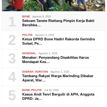
1
BONE
Agustus 6, 2026
Sekcam Tanete Riattang Pimpin Kerja Bakti
Bersihka…
2
POLITIK
Agustus 4, 2026
Ketua DPRD Bone Hadiri Rakorda Gerindra
Sulsel, Pe…
3
NASIONAL
Agustus 2, 2026
Menaker: Penyandang Disabilitas Harus
Mendapat Kes…
4
DAERAH
,
SOROTAN
Agustus 2, 2026
Tambang Rakyat Warga Marinding Dibakar
Aparat, War…
5
BONE
,
POLITIK
Juli 30, 2026
Kasus Andi Tenri Bergulir di APH, Anggota
DPRD: Ja…