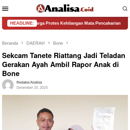
Loncat
Menu
ke
Mobile
konten
, Warga Protes Kehilangan Mata Pencaharian
HEADLINE:
Pemkab B
Beranda
DAERAH
Bone
Sekcam Tanete Riattang Jadi Teladan
Gerakan Ayah Ambil Rapor Anak di
Bone
Redaksi Analisa
Desember 20, 2025