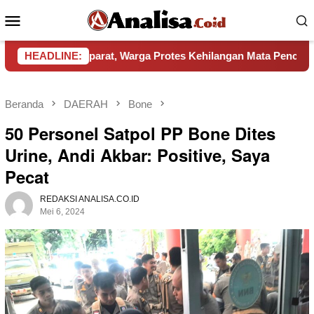
Loncat
Menu
ke
Mobile
konten
kar Aparat, Warga Protes Kehilangan Mata Pencaharian
HEADLINE:
Beranda
DAERAH
Bone
50 Personel Satpol PP Bone Dites
Urine, Andi Akbar: Positive, Saya
Pecat
REDAKSI ANALISA.CO.ID
Mei 6, 2024