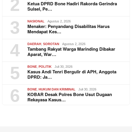
2
Ketua DPRD Bone Hadiri Rakorda Gerindra
Sulsel, Pe…
3
NASIONAL
Agustus 2, 2026
Menaker: Penyandang Disabilitas Harus
Mendapat Kes…
4
DAERAH
,
SOROTAN
Agustus 2, 2026
Tambang Rakyat Warga Marinding Dibakar
Aparat, War…
5
BONE
,
POLITIK
Juli 30, 2026
Kasus Andi Tenri Bergulir di APH, Anggota
DPRD: Ja…
6
BONE
,
HUKUM DAN KRIMINAL
Juli 30, 2026
KOBAR Desak Polres Bone Usut Dugaan
Rekayasa Kasus…