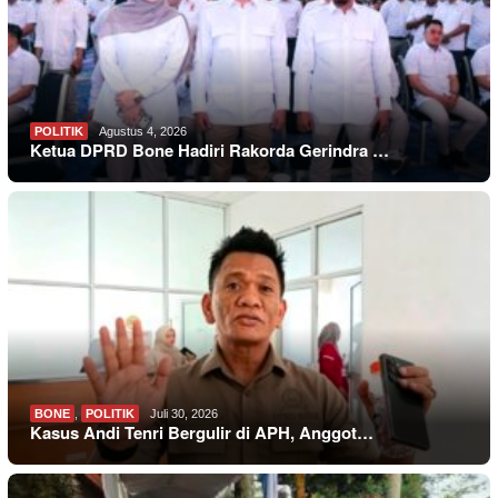
POLITIK
Agustus 4, 2026
Ketua DPRD Bone Hadiri Rakorda Gerindra …
BONE
,
POLITIK
Juli 30, 2026
Kasus Andi Tenri Bergulir di APH, Anggot…