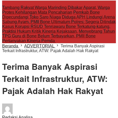
HEADLINE:
Tambang Rakyat Warga Marinding Dibakar Aparat, Warga
Protes Kehilangan Mata Pencaharian
Pemkab Bone
Dipecundangi Toko Saro Niaga
Diduga APH Lindungi Arena
Sabung Ayam, PMII Bone Ultimatum Polres: Segera Ditindak
Kasus Korupsi RSUD Tenriawaru Bone Terkatung-katung,
Praktisi Hukum Kritik Kinerja Kejaksaan.
Menyebrang Tahun
TPG Guru di Bone Belum Terbayarkan, PMII Bone
Pertanyakan Kinerja Pemda
Beranda
ADVERTORIAL
Terima Banyak Aspirasi
Terkait Infrastruktur, ATW: Pajak Adalah Hak Rakyat
Terima Banyak Aspirasi
Terkait Infrastruktur, ATW:
Pajak Adalah Hak Rakyat
Redaksi Analisa