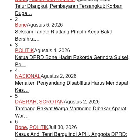
Telur Diangkut, Pembayaran Tersangkut: Korban
Duga…
2
Bone
Agustus 6, 2026
Sekcam Tanete Riattang Pimpin Kerja Bakti
Bersihka…
3
POLITIK
Agustus 4, 2026
Ketua DPRD Bone Hadiri Rakorda Gerindra Sulsel,
Pe…
4
NASIONAL
Agustus 2, 2026
Menaker: Penyandang Disabilitas Harus Mendapat
Kes…
5
DAERAH
,
SOROTAN
Agustus 2, 2026
Tambang Rakyat Warga Marinding Dibakar Aparat,
War…
6
Bone
,
POLITIK
Juli 30, 2026
Kasus Andi Tenri Bergulir di APH, Anggota DPRD: