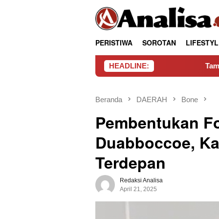
Loncat
tutup
ke
konten
PERISTIWA
SOROTAN
LIFESTYL
HEADLINE:
Tambang Rakyat Warga
Beranda
DAERAH
Bone
Pembentukan Fo
Duabboccoe, Ka
Terdepan
Redaksi Analisa
April 21, 2025