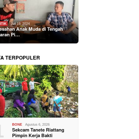
ITIK
Juli 19, 2024
esahan Anak Muda di Tengah
aran Pi…
TA TERPOPULER
1
BONE
Agustus 6, 2026
Sekcam Tanete Riattang
Pimpin Kerja Bakti