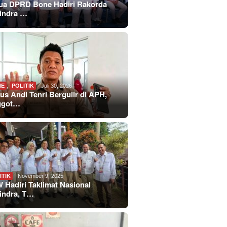
ua DPRD Bone Hadiri Rakorda
indra …
NE
,
POLITIK
Juli 30, 2026
us Andi Tenri Bergulir di APH,
ggot…
ITIK
November 9, 2025
 Hadiri Taklimat Nasional
indra, T…