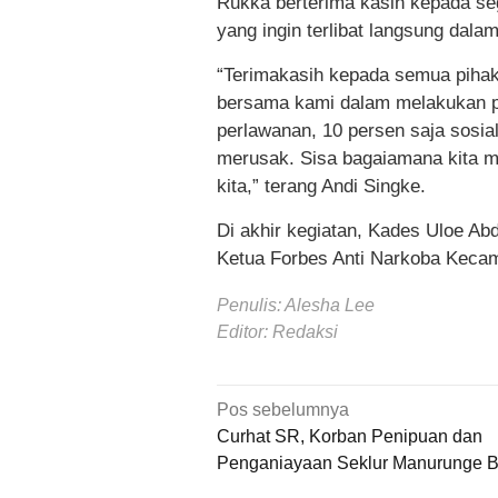
Rukka berterima kasih kepada s
yang ingin terlibat langsung dal
“Terimakasih kepada semua pihak
bersama kami dalam melakukan p
perlawanan, 10 persen saja sosia
merusak. Sisa bagaiamana kita m
kita,” terang Andi Singke.
Di akhir kegiatan, Kades Uloe A
Ketua Forbes Anti Narkoba Keca
Penulis: Alesha Lee
Editor: Redaksi
Navigasi
Pos sebelumnya
pos
Curhat SR, Korban Penipuan dan
Penganiayaan Seklur Manurunge 