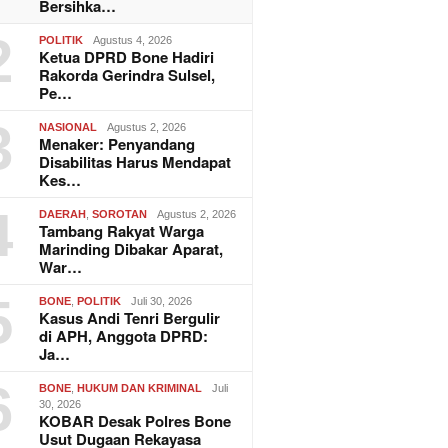
Bersihka…
2
POLITIK
Agustus 4, 2026
Ketua DPRD Bone Hadiri
Rakorda Gerindra Sulsel,
Pe…
3
NASIONAL
Agustus 2, 2026
Menaker: Penyandang
Disabilitas Harus Mendapat
Kes…
4
DAERAH
,
SOROTAN
Agustus 2, 2026
Tambang Rakyat Warga
Marinding Dibakar Aparat,
War…
5
BONE
,
POLITIK
Juli 30, 2026
Kasus Andi Tenri Bergulir
di APH, Anggota DPRD:
Ja…
6
BONE
,
HUKUM DAN KRIMINAL
Juli
30, 2026
KOBAR Desak Polres Bone
Usut Dugaan Rekayasa