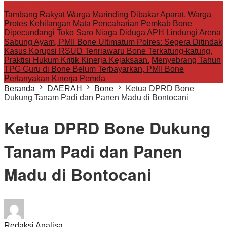
HEADLINE:
Tambang Rakyat Warga Marinding Dibakar Aparat, Warga
Protes Kehilangan Mata Pencaharian
Pemkab Bone
Dipecundangi Toko Saro Niaga
Diduga APH Lindungi Arena
Sabung Ayam, PMII Bone Ultimatum Polres: Segera Ditindak
Kasus Korupsi RSUD Tenriawaru Bone Terkatung-katung,
Praktisi Hukum Kritik Kinerja Kejaksaan.
Menyebrang Tahun
TPG Guru di Bone Belum Terbayarkan, PMII Bone
Pertanyakan Kinerja Pemda
Beranda
DAERAH
Bone
Ketua DPRD Bone
Dukung Tanam Padi dan Panen Madu di Bontocani
Ketua DPRD Bone Dukung
Tanam Padi dan Panen
Madu di Bontocani
Redaksi Analisa