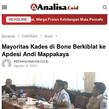
Loncat
Menu
ke
Mobile
konten
Aparat, Warga Protes Kehilangan Mata Pencaharian
HEADLINE:
Pem
Beranda
DAERAH
Bone
Mayoritas Kades di Bone Berkiblat ke
Apdesi Andi Mappakaya
REDAKSI ANALISA.CO.ID
Agustus 11, 2023