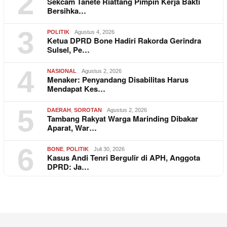
2
Sekcam Tanete Riattang Pimpin Kerja Bakti
Bersihka…
3
POLITIK
Agustus 4, 2026
Ketua DPRD Bone Hadiri Rakorda Gerindra
Sulsel, Pe…
4
NASIONAL
Agustus 2, 2026
Menaker: Penyandang Disabilitas Harus
Mendapat Kes…
5
DAERAH
,
SOROTAN
Agustus 2, 2026
Tambang Rakyat Warga Marinding Dibakar
Aparat, War…
6
BONE
,
POLITIK
Juli 30, 2026
Kasus Andi Tenri Bergulir di APH, Anggota
DPRD: Ja…