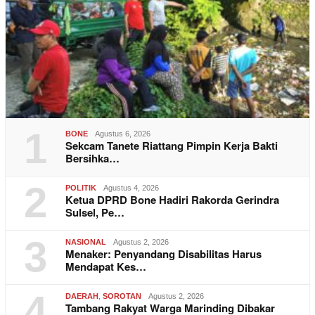
1
BONE
Agustus 6, 2026
Sekcam Tanete Riattang Pimpin Kerja Bakti
Bersihka…
2
POLITIK
Agustus 4, 2026
Ketua DPRD Bone Hadiri Rakorda Gerindra
Sulsel, Pe…
3
NASIONAL
Agustus 2, 2026
Menaker: Penyandang Disabilitas Harus
Mendapat Kes…
4
DAERAH
,
SOROTAN
Agustus 2, 2026
Tambang Rakyat Warga Marinding Dibakar