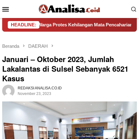
Loncat
Menu
ke
Mobile
konten
rat, Warga Protes Kehilangan Mata Pencaharian
HEADLINE:
Pemkab
Beranda
DAERAH
Januari – Oktober 2023, Jumlah
Lakalantas di Sulsel Sebanyak 6521
Kasus
REDAKSI ANALISA.CO.ID
November 23, 2023