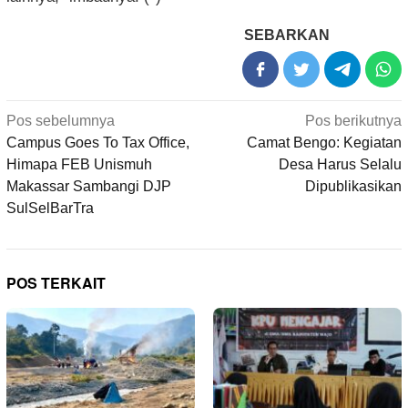
SEBARKAN
Navigasi
Pos sebelumnya
Pos berikutnya
pos
Campus Goes To Tax Office,
Camat Bengo: Kegiatan
Himapa FEB Unismuh
Desa Harus Selalu
Makassar Sambangi DJP
Dipublikasikan
SulSelBarTra
POS TERKAIT