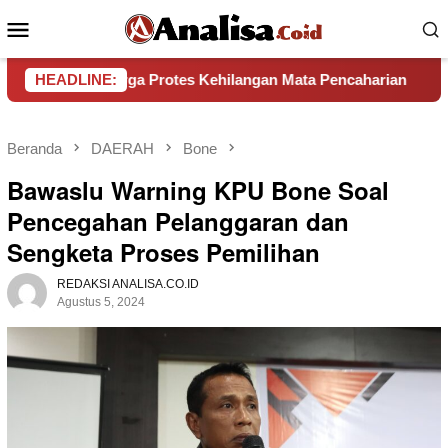
Loncat
Menu
ke
Mobile
konten
Warga Protes Kehilangan Mata Pencaharian
HEADLINE:
Pemkab Bone
Beranda
DAERAH
Bone
Bawaslu Warning KPU Bone Soal
Pencegahan Pelanggaran dan
Sengketa Proses Pemilihan
REDAKSI ANALISA.CO.ID
Agustus 5, 2024