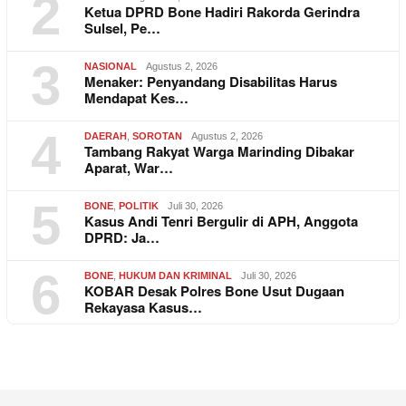
2
Ketua DPRD Bone Hadiri Rakorda Gerindra
Sulsel, Pe…
3
NASIONAL
Agustus 2, 2026
Menaker: Penyandang Disabilitas Harus
Mendapat Kes…
4
DAERAH
,
SOROTAN
Agustus 2, 2026
Tambang Rakyat Warga Marinding Dibakar
Aparat, War…
5
BONE
,
POLITIK
Juli 30, 2026
Kasus Andi Tenri Bergulir di APH, Anggota
DPRD: Ja…
6
BONE
,
HUKUM DAN KRIMINAL
Juli 30, 2026
KOBAR Desak Polres Bone Usut Dugaan
Rekayasa Kasus…