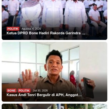
POLITIK
Agustus 4, 2026
Ketua DPRD Bone Hadiri Rakorda Gerindra …
BONE
,
POLITIK
Juli 30, 2026
Kasus Andi Tenri Bergulir di APH, Anggot…