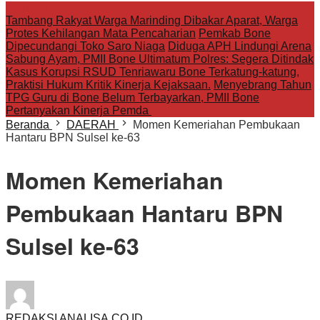
HEADLINE:
Tambang Rakyat Warga Marinding Dibakar Aparat, Warga
Protes Kehilangan Mata Pencaharian
Pemkab Bone
Dipecundangi Toko Saro Niaga
Diduga APH Lindungi Arena
Sabung Ayam, PMII Bone Ultimatum Polres: Segera Ditindak
Kasus Korupsi RSUD Tenriawaru Bone Terkatung-katung,
Praktisi Hukum Kritik Kinerja Kejaksaan.
Menyebrang Tahun
TPG Guru di Bone Belum Terbayarkan, PMII Bone
Pertanyakan Kinerja Pemda
Beranda
DAERAH
Momen Kemeriahan Pembukaan
Hantaru BPN Sulsel ke-63
Momen Kemeriahan
Pembukaan Hantaru BPN
Sulsel ke-63
REDAKSI ANALISA.CO.ID