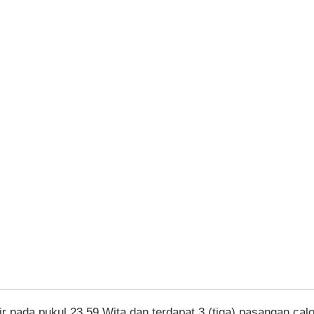
r pada pukul 23.59 Wita dan terdapat 3 (tiga) pasangan cal