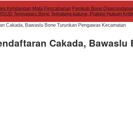
tes Kehilangan Mata Pencaharian
Pemkab Bone Dipecundangi 
RSUD Tenriawaru Bone Terkatung-katung, Praktisi Hukum Kritik
ran Cakada, Bawaslu Bone Turunkan Pengawas Kecamatan
endaftaran Cakada, Bawaslu