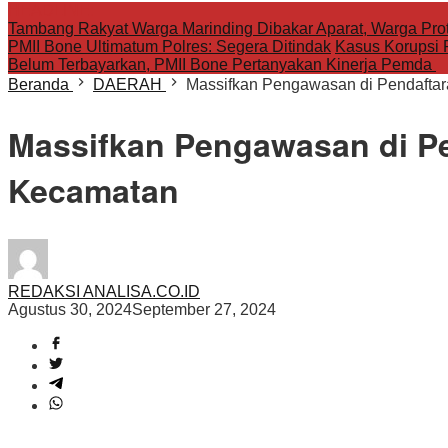
HEADLINE:
Tambang Rakyat Warga Marinding Dibakar Aparat, Warga Pro
PMII Bone Ultimatum Polres: Segera Ditindak
Kasus Korupsi 
Belum Terbayarkan, PMII Bone Pertanyakan Kinerja Pemda
Beranda
DAERAH
Massifkan Pengawasan di Pendafta
Massifkan Pengawasan di P
Kecamatan
REDAKSI ANALISA.CO.ID
Agustus 30, 2024
September 27, 2024