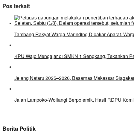
Pos terkait
Tambang Rakyat Warga Marinding Dibakar Aparat, Warg
KPU Wajo Mengajar di SMKN 1 Sengkang, Tekankan Pe
Jelang Nataru 2025–2026, Basarnas Makassar Siagakan
Jalan Lampoko-Wollangi Berpolemik, Hasil RDPU Komi
Berita Politik