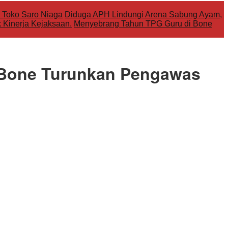
Toko Saro Niaga
Diduga APH Lindungi Arena Sabung Ayam,
 Kinerja Kejaksaan.
Menyebrang Tahun TPG Guru di Bone
 Bone Turunkan Pengawas