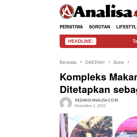
Loncat
tutup
ke
konten
PERISTIWA
SOROTAN
LIFESTYL
HEADLINE:
Tambang Rakyat Wa
Beranda
DAERAH
Bone
Kompleks Makam
Ditetapkan seb
REDAKSI ANALISA.CO.ID
Desember 1, 2023