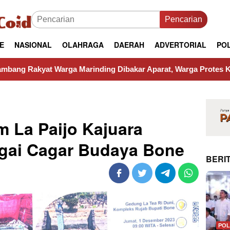
Pencarian
E
NASIONAL
OLAHRAGA
DAERAH
ADVERTORIAL
POL
rga Marinding Dibakar Aparat, Warga Protes Kehilangan Mata 
 La Paijo Kajuara
agai Cagar Budaya Bone
BERIT
POL