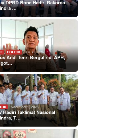
ua DPRD Bone Hadiri Rakorda
indra …
NE
,
POLITIK
Juli 30, 2026
us Andi Tenri Bergulir di APH,
ggot…
ITIK
November 9, 2025
 Hadiri Taklimat Nasional
indra, T…