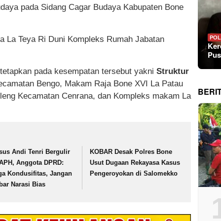
budaya pada Sidang Cagar Budaya Kabupaten Bone
ruga La Teya Ri Duni Kompleks Rumah Jabatan
POL
Ker
Pus
itetapkan pada kesempatan tersebut yakni
Struktur
camatan Bengo, Makam Raja Bone XVI La Patau
BERI
uleng Kecamatan Cenrana, dan Kompleks makam La
sus Andi Tenri Bergulir
KOBAR Desak Polres Bone
 APH, Anggota DPRD:
Usut Dugaan Rekayasa Kasus
ga Kondusifitas, Jangan
Pengeroyokan di Salomekko
bar Narasi Bias