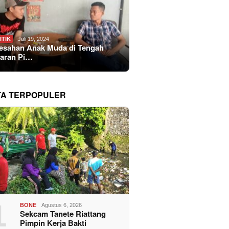
ITIK
Juli 19, 2024
esahan Anak Muda di Tengah
aran Pi…
TA TERPOPULER
1
BONE
Agustus 6, 2026
Sekcam Tanete Riattang
Pimpin Kerja Bakti