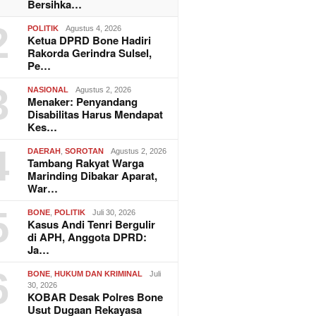
Bersihka…
2
POLITIK
Agustus 4, 2026
Ketua DPRD Bone Hadiri
Rakorda Gerindra Sulsel,
Pe…
3
NASIONAL
Agustus 2, 2026
Menaker: Penyandang
Disabilitas Harus Mendapat
Kes…
4
DAERAH
,
SOROTAN
Agustus 2, 2026
Tambang Rakyat Warga
Marinding Dibakar Aparat,
War…
5
BONE
,
POLITIK
Juli 30, 2026
Kasus Andi Tenri Bergulir
di APH, Anggota DPRD:
Ja…
6
BONE
,
HUKUM DAN KRIMINAL
Juli
30, 2026
KOBAR Desak Polres Bone
Usut Dugaan Rekayasa