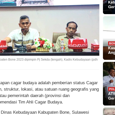
Ket
Ger
BO
Kas
An
aten Bone 2023 dipimpin Pj Sekda (tengah), Kadis Kebudayaan (pdh
apan cagar budaya adalah pemberian status Cagar
 struktur, lokasi, atau satuan ruang geografis yang
POL
ATW
atau pemerintah daerah (provinsi dan
Ger
omendasi Tim Ahli Cagar Budaya.
, Dinas Kebudayaan Kabupaten Bone, Sulawesi