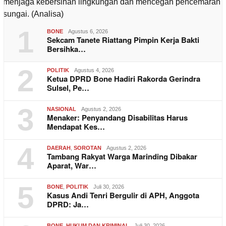
1
BONE
Agustus 6, 2026
Sekcam Tanete Riattang Pimpin Kerja Bakti
Bersihka…
2
POLITIK
Agustus 4, 2026
Ketua DPRD Bone Hadiri Rakorda Gerindra
Sulsel, Pe…
3
NASIONAL
Agustus 2, 2026
Menaker: Penyandang Disabilitas Harus
Mendapat Kes…
4
DAERAH
,
SOROTAN
Agustus 2, 2026
Tambang Rakyat Warga Marinding Dibakar
Aparat, War…
5
BONE
,
POLITIK
Juli 30, 2026
Kasus Andi Tenri Bergulir di APH, Anggota
DPRD: Ja…
BONE
,
HUKUM DAN KRIMINAL
Juli 30, 2026