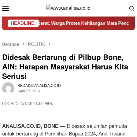
Loncat
Menu
ke
Mobile
konten
ing Dibakar Aparat, Warga Protes Kehilangan Mata Pencaharia
HEADLINE:
Beranda
POLITIK
Didesak Bertarung di Pilbup Bone,
AIN: Harapan Masyarakat Harus Kita
Seriusi
REDAKSI ANALISA.CO.ID
April 27, 2024
Foto: Andi Irwandi Natsir (AIN).
ANALISA.CO.ID, BONE —
Didesak sejumlah pemuda
untuk bertarung di Pemilihan Bupati 2024, Andi Irwandi