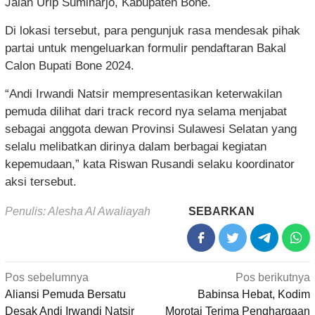
Jalan Urip Sumiharjo, Kabupaten Bone.
Di lokasi tersebut, para pengunjuk rasa mendesak pihak
partai untuk mengeluarkan formulir pendaftaran Bakal
Calon Bupati Bone 2024.
“Andi Irwandi Natsir mempresentasikan keterwakilan
pemuda dilihat dari track record nya selama menjabat
sebagai anggota dewan Provinsi Sulawesi Selatan yang
selalu melibatkan dirinya dalam berbagai kegiatan
kepemudaan,” kata Riswan Rusandi selaku koordinator
aksi tersebut.
Penulis: Alesha Al Awaliayah
SEBARKAN
Navigasi
Pos sebelumnya
Pos berikutnya
pos
Aliansi Pemuda Bersatu
Babinsa Hebat, Kodim
Desak Andi Irwandi Natsir
Morotai Terima Penghargaan