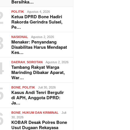
Bersihka…
2
POLITIK
Agustus 4, 2026
Ketua DPRD Bone Hadiri
Rakorda Gerindra Sulsel,
Pe…
3
NASIONAL
Agustus 2, 2026
Menaker: Penyandang
Disabilitas Harus Mendapat
Kes…
4
DAERAH
,
SOROTAN
Agustus 2, 2026
Tambang Rakyat Warga
Marinding Dibakar Aparat,
War…
5
BONE
,
POLITIK
Juli 30, 2026
Kasus Andi Tenri Bergulir
di APH, Anggota DPRD:
Ja…
6
BONE
,
HUKUM DAN KRIMINAL
Juli
30, 2026
KOBAR Desak Polres Bone
Usut Dugaan Rekayasa