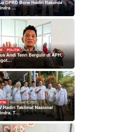
ua DPRD Bone Hadiri Rakorda
indra …
NE
,
POLITIK
Juli 30, 2026
us Andi Tenri Bergulir di APH,
ggot…
ITIK
November 9, 2025
 Hadiri Taklimat Nasional
indra, T…