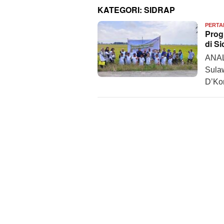
KATEGORI:
SIDRAP
PERTA
Prog
di S
ANAL
Sula
D’Ko