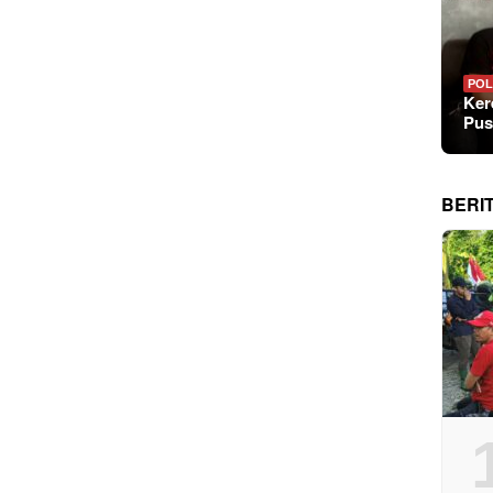
POL
Ker
Pus
BERI