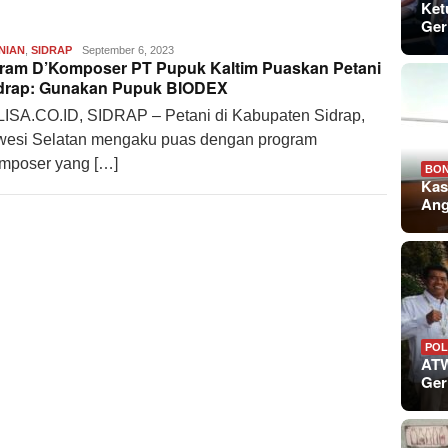
Ket
Ger
NIAN
,
SIDRAP
REDAKSI
September 6, 2023
ram D’Komposer PT Pupuk Kaltim Puaskan Petani
ANALISA.CO.ID
idrap: Gunakan Pupuk BIODEX
ISA.CO.ID, SIDRAP – Petani di Kabupaten Sidrap,
wesi Selatan mengaku puas dengan program
mposer yang […]
BO
Kas
An
POL
ATW
Ger