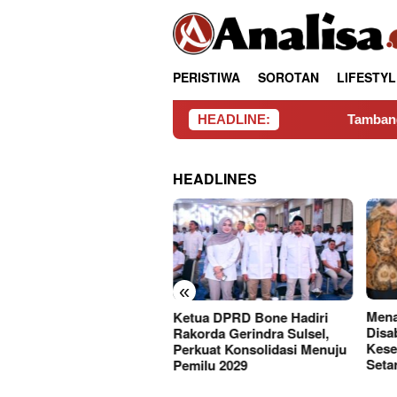
Loncat
tutup
ke
konten
PERISTIWA
SOROTAN
LIFESTYL
HEADLINE:
Tambang Rakyat W
HEADLINES
«
Mena
cam Tanete Riattang
Ketua DPRD Bone Hadiri
Disa
pin Kerja Bakti
Rakorda Gerindra Sulsel,
Kese
sihkan Sungai
Perkuat Konsolidasi Menuju
Seta
Pemilu 2029