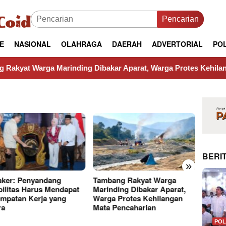
Pencarian
E
NASIONAL
OLAHRAGA
DAERAH
ADVERTORIAL
POL
arga Marinding Dibakar Aparat, Warga Protes Kehilangan Mata
BERIT
»
ker: Penyandang
Tambang Rakyat Warga
Kasus 
bilitas Harus Mendapat
Marinding Dibakar Aparat,
APH, 
mpatan Kerja yang
Warga Protes Kehilangan
Kondus
ra
Mata Pencaharian
Narasi
POL