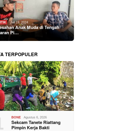
ITIK
Juli 19, 2024
esahan Anak Muda di Tengah
aran Pi…
TA TERPOPULER
1
BONE
Agustus 6, 2026
Sekcam Tanete Riattang
Pimpin Kerja Bakti