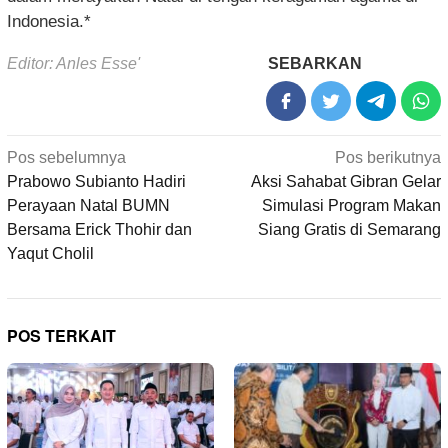
Indonesia.*
Editor: Anles Esse'
SEBARKAN
Navigasi
Pos sebelumnya
Pos berikutnya
pos
Prabowo Subianto Hadiri
Aksi Sahabat Gibran Gelar
Perayaan Natal BUMN
Simulasi Program Makan
Bersama Erick Thohir dan
Siang Gratis di Semarang
Yaqut Cholil
POS TERKAIT