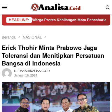
Loncat
Menu
ke
Mobile
konten
rat, Warga Protes Kehilangan Mata Pencaharian
HEADLINE:
Pemkab
Beranda
NASIONAL
Erick Thohir Minta Prabowo Jaga
Toleransi dan Menitipkan Persatuan
Bangsa di Indonesia
REDAKSI ANALISA.CO.ID
Januari 16, 2024