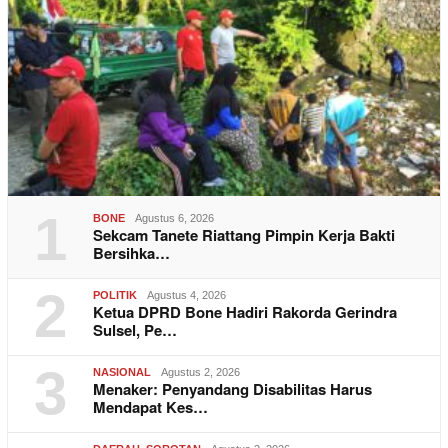
1
BONE
Agustus 6, 2026
Sekcam Tanete Riattang Pimpin Kerja Bakti
Bersihka…
2
POLITIK
Agustus 4, 2026
Ketua DPRD Bone Hadiri Rakorda Gerindra
Sulsel, Pe…
3
NASIONAL
Agustus 2, 2026
Menaker: Penyandang Disabilitas Harus
Mendapat Kes…