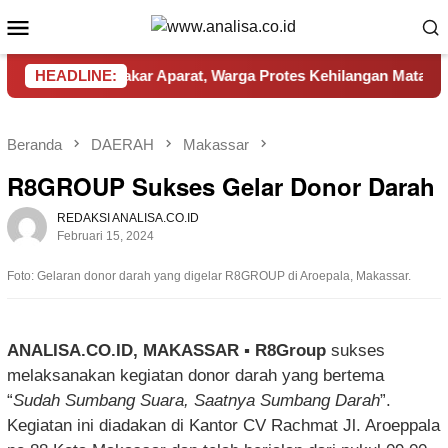
Loncat
Menu
ke
Mobile
konten
arinding Dibakar Aparat, Warga Protes Kehilangan Mata Penca
HEADLINE:
Beranda
DAERAH
Makassar
R8GROUP Sukses Gelar Donor Darah
REDAKSI ANALISA.CO.ID
Februari 15, 2024
Foto: Gelaran donor darah yang digelar R8GROUP di Aroepala, Makassar.
ANALISA.CO.ID, MAKASSAR ▪︎ R8Group
sukses
melaksanakan kegiatan donor darah yang bertema
“
Sudah Sumbang Suara, Saatnya Sumbang Darah
”.
Kegiatan ini diadakan di Kantor CV Rachmat Jl. Aroeppala