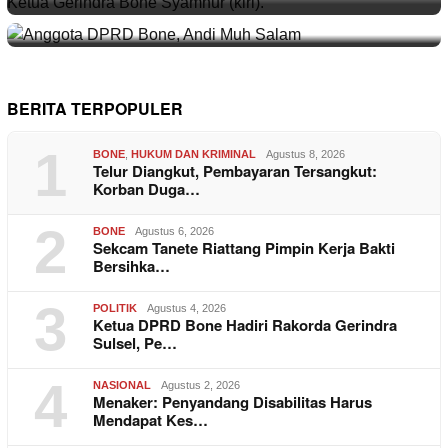
BONE
,
POLITIK
Juli 30, 2026
POLITIK
November 9, 2025
Kasus Andi Tenri Bergulir di APH, Anggot…
POLITIK
Juli 19, 2024
ATW Hadiri Taklimat Nasional Gerindra, T…
Keresahan Anak Muda di Tengah Pusaran Pi…
BERITA TERPOPULER
1
BONE
,
HUKUM DAN KRIMINAL
Agustus 8, 2026
Telur Diangkut, Pembayaran Tersangkut:
Korban Duga…
2
BONE
Agustus 6, 2026
Sekcam Tanete Riattang Pimpin Kerja Bakti
Bersihka…
3
POLITIK
Agustus 4, 2026
Ketua DPRD Bone Hadiri Rakorda Gerindra
Sulsel, Pe…
4
NASIONAL
Agustus 2, 2026
Menaker: Penyandang Disabilitas Harus
Mendapat Kes…