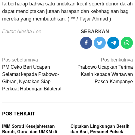
Ia berharap bahwa satu tindakan kecil seperti donor darah
dapat menciptakan jutaan harapan dan kebahagiaan bagi
mereka yang membutuhkan. ( ** / Fajar Ahmad )
Editor: Alesha Lee
SEBARKAN
Navigasi
Pos sebelumnya
Pos berikutnya
pos
PM Ceko Beri Ucapan
Prabowo Ucapkan Terima
Selamat kepada Prabowo-
Kasih kepada Wartawan
Gibran, Nyatakan Siap
Pasca-Kampanye
Perkuat Hubungan Bilateral
POS TERKAIT
IMM Soroti Kesejahteraan
Ciptakan Lingkungan Bersih
Buruh, Guru, dan UMKM di
dan Asri, Personel Polsek