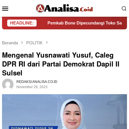
Loncat
Menu
ke
Mobile
konten
rian
HEADLINE:
Pemkab Bone Dipecundangi Toko Saro Niaga
Beranda
POLITIK
Mengenal Yusnawati Yusuf, Caleg
DPR RI dari Partai Demokrat Dapil II
Sulsel
REDAKSI ANALISA.CO.ID
November 28, 2023