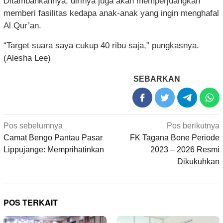
Ditambahkannya, dirinya juga akan memperjuangkan
memberi fasilitas kedapa anak-anak yang ingin menghafal
Al Qur’an.
“Target suara saya cukup 40 ribu saja,” pungkasnya.
(Alesha Lee)
SEBARKAN
Navigasi
Pos sebelumnya
Pos berikutnya
pos
Camat Bengo Pantau Pasar
FK Tagana Bone Periode
Lippujange: Memprihatinkan
2023 – 2026 Resmi
Dikukuhkan
POS TERKAIT