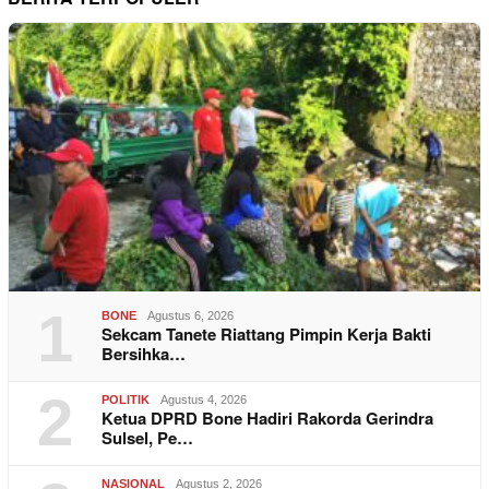
1
BONE
Agustus 6, 2026
Sekcam Tanete Riattang Pimpin Kerja Bakti
Bersihka…
2
POLITIK
Agustus 4, 2026
Ketua DPRD Bone Hadiri Rakorda Gerindra
Sulsel, Pe…
NASIONAL
Agustus 2, 2026