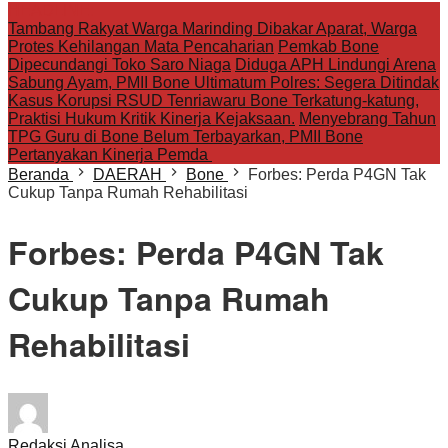
HEADLINE:
Tambang Rakyat Warga Marinding Dibakar Aparat, Warga
Protes Kehilangan Mata Pencaharian
Pemkab Bone
Dipecundangi Toko Saro Niaga
Diduga APH Lindungi Arena
Sabung Ayam, PMII Bone Ultimatum Polres: Segera Ditindak
Kasus Korupsi RSUD Tenriawaru Bone Terkatung-katung,
Praktisi Hukum Kritik Kinerja Kejaksaan.
Menyebrang Tahun
TPG Guru di Bone Belum Terbayarkan, PMII Bone
Pertanyakan Kinerja Pemda
Beranda
DAERAH
Bone
Forbes: Perda P4GN Tak
Cukup Tanpa Rumah Rehabilitasi
Forbes: Perda P4GN Tak
Cukup Tanpa Rumah
Rehabilitasi
Redaksi Analisa