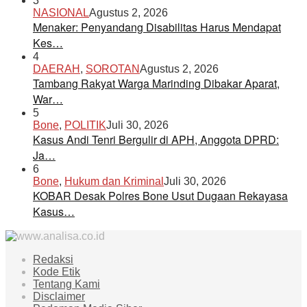
3
NASIONAL
Agustus 2, 2026
Menaker: Penyandang Disabilitas Harus Mendapat
Kes…
4
DAERAH
,
SOROTAN
Agustus 2, 2026
Tambang Rakyat Warga Marinding Dibakar Aparat,
War…
5
Bone
,
POLITIK
Juli 30, 2026
Kasus Andi Tenri Bergulir di APH, Anggota DPRD:
Ja…
6
Bone
,
Hukum dan Kriminal
Juli 30, 2026
KOBAR Desak Polres Bone Usut Dugaan Rekayasa
Kasus…
Redaksi
Kode Etik
Tentang Kami
Disclaimer