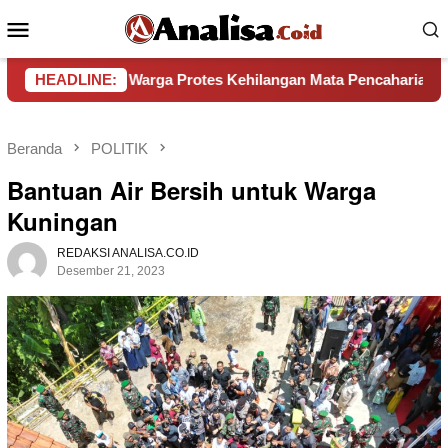
Loncat
Menu
ke
Mobile
konten
rat, Warga Protes Kehilangan Mata Pencaharian
HEADLINE:
Pemkab
Beranda
POLITIK
Bantuan Air Bersih untuk Warga
Kuningan
REDAKSI ANALISA.CO.ID
Desember 21, 2023