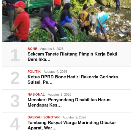
1
BONE
Agustus 6, 2026
Sekcam Tanete Riattang Pimpin Kerja Bakti
Bersihka…
2
POLITIK
Agustus 4, 2026
Ketua DPRD Bone Hadiri Rakorda Gerindra
Sulsel, Pe…
3
NASIONAL
Agustus 2, 2026
Menaker: Penyandang Disabilitas Harus
Mendapat Kes…
4
DAERAH
,
SOROTAN
Agustus 2, 2026
Tambang Rakyat Warga Marinding Dibakar
Aparat, War…