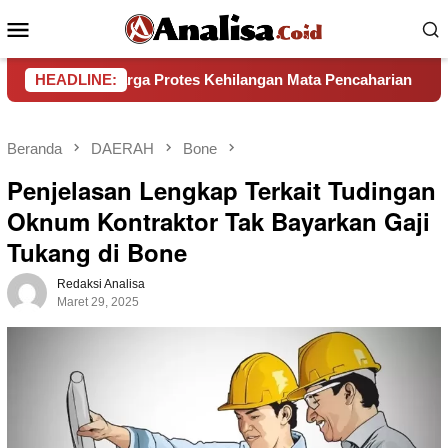
Loncat
Menu
ke
Mobile
konten
, Warga Protes Kehilangan Mata Pencaharian
HEADLINE:
Pemkab Bo
Beranda
DAERAH
Bone
Penjelasan Lengkap Terkait Tudingan
Oknum Kontraktor Tak Bayarkan Gaji
Tukang di Bone
Redaksi Analisa
Maret 29, 2025