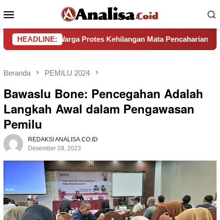
Loncat
Menu
ke
Mobile
konten
at, Warga Protes Kehilangan Mata Pencaharian
HEADLINE:
Pemkab 
Beranda
PEMILU 2024
Bawaslu Bone: Pencegahan Adalah
Langkah Awal dalam Pengawasan
Pemilu
REDAKSI ANALISA.CO.ID
Desember 28, 2023