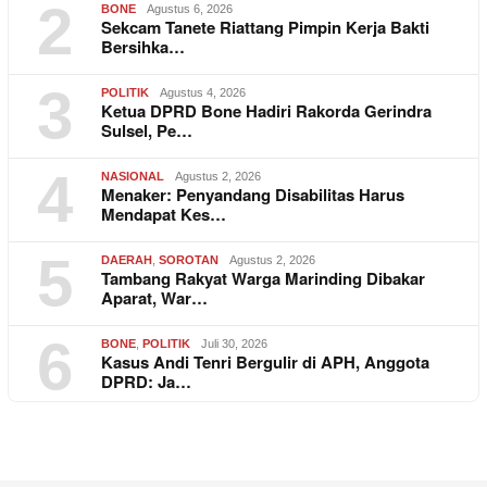
2
BONE
Agustus 6, 2026
Sekcam Tanete Riattang Pimpin Kerja Bakti
Bersihka…
3
POLITIK
Agustus 4, 2026
Ketua DPRD Bone Hadiri Rakorda Gerindra
Sulsel, Pe…
4
NASIONAL
Agustus 2, 2026
Menaker: Penyandang Disabilitas Harus
Mendapat Kes…
5
DAERAH
,
SOROTAN
Agustus 2, 2026
Tambang Rakyat Warga Marinding Dibakar
Aparat, War…
6
BONE
,
POLITIK
Juli 30, 2026
Kasus Andi Tenri Bergulir di APH, Anggota
DPRD: Ja…