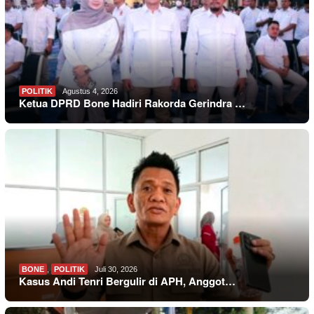
POLITIK
Agustus 4, 2026
Ketua DPRD Bone Hadiri Rakorda Gerindra …
BONE
,
POLITIK
Juli 30, 2026
Kasus Andi Tenri Bergulir di APH, Anggot…