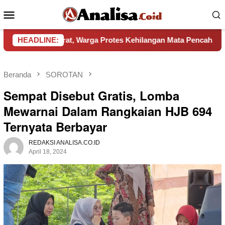
Loncat
Menu
ke
Mobile
konten
Aparat, Warga Protes Kehilangan Mata Pencaharian
HEADLINE:
Pem
Beranda
SOROTAN
Sempat Disebut Gratis, Lomba
Mewarnai Dalam Rangkaian HJB 694
Ternyata Berbayar
REDAKSI ANALISA.CO.ID
April 18, 2024