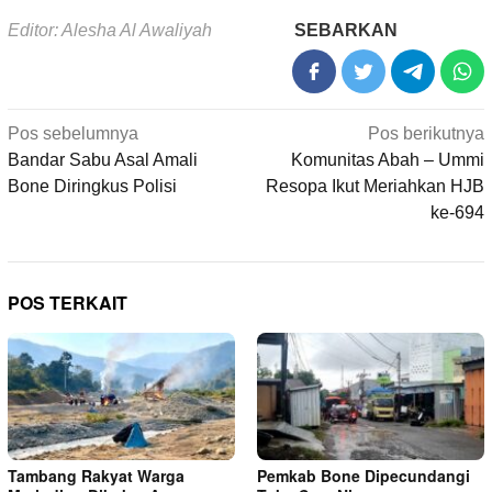
Editor: Alesha Al Awaliyah
SEBARKAN
Navigasi
Pos sebelumnya
Pos berikutnya
pos
Bandar Sabu Asal Amali
Komunitas Abah – Ummi
Bone Diringkus Polisi
Resopa Ikut Meriahkan HJB
ke-694
POS TERKAIT
Tambang Rakyat Warga
Pemkab Bone Dipecundangi