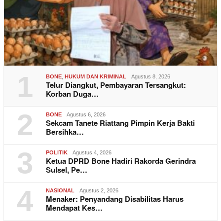
1
BONE
,
HUKUM DAN KRIMINAL
Agustus 8, 2026
Telur Diangkut, Pembayaran Tersangkut:
Korban Duga…
2
BONE
Agustus 6, 2026
Sekcam Tanete Riattang Pimpin Kerja Bakti
Bersihka…
3
POLITIK
Agustus 4, 2026
Ketua DPRD Bone Hadiri Rakorda Gerindra
Sulsel, Pe…
4
NASIONAL
Agustus 2, 2026
Menaker: Penyandang Disabilitas Harus
Mendapat Kes…